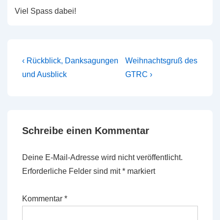
Viel Spass dabei!
Beitragsnavigation
Vorheriger
Nächster
‹ Rückblick, Danksagungen
Weihnachtsgruß des
Beitrag
Beitrag
und Ausblick
GTRC ›
ist
ist
Schreibe einen Kommentar
Deine E-Mail-Adresse wird nicht veröffentlicht.
Erforderliche Felder sind mit
*
markiert
Kommentar
*